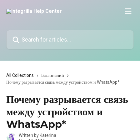
Skip to main content
Search for articles...
All Collections
База знаний
Почему разрывается связь между устройством и WhatsApp*
Почему разрывается связь
между устройством и
WhatsApp*
Written by
Katerina