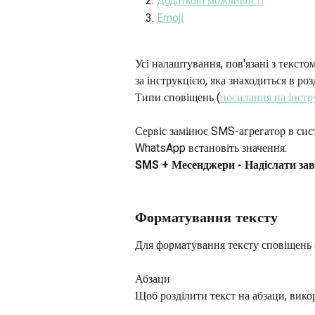
Додаткові можливості
Emoji
Усі налаштування, пов'язані з текст
за інструкцією, яка знаходиться в 
Типи сповіщень (
посилання на інст
Сервіс замінює SMS-агрегатор в сист
WhatsApp встановіть значення: 
SMS + Месенджери - Надіслати за
Форматування тексту
Для форматування тексту сповіщень 
Абзаци
Щоб розділити текст на абзаци, викор