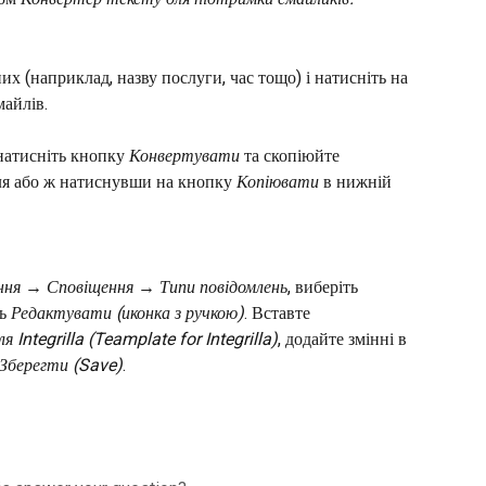
их (наприклад, назву послуги, час тощо) і натисніть на 
майлів.
натисніть кнопку 
Конвертувати
 та скопіюйте 
ля або ж натиснувши на кнопку 
Копіювати
 в нижній 
я → Сповіщення → Типи повідомлень
, виберіть 
ь 
Редактувати (иконка з ручкою)
. Вставте 
 Integrilla (Teamplate for Integrilla)
, додайте змінні в 
Зберегти (Save)
.