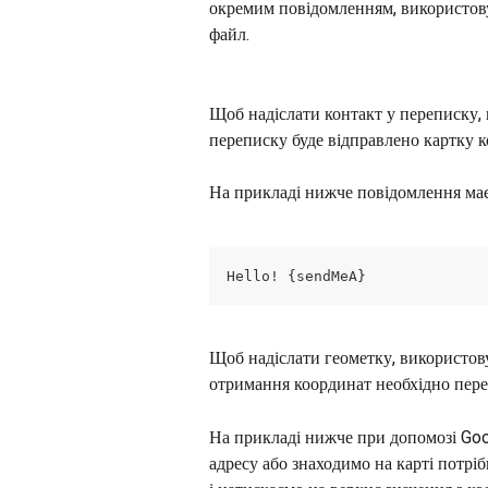
окремим повідомленням, використов
файл.
Щоб надіслати контакт у переписку,
переписку буде відправлено картку к
На прикладі нижче повідомлення має
Hello! {sendMeA}
Щоб надіслати геометку, використов
отримання координат необхідно перей
На прикладі нижче при допомозі Go
адресу або знаходимо на карті потріб