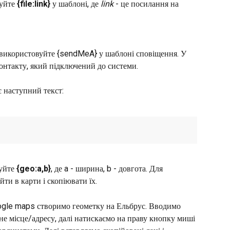
уйте 
{file:link} 
у шаблоні, де
 link
 - це посилання на 
 використовуйте {sendMeA} у шаблоні сповіщення. У 
онтакту, який підключений до системи. 
 наступний текст:
уйте 
{geo:a,b}
, де a - ширина, b - довгота. Для 
ти в карти і скопіювати їх. 
ogle maps створимо геометку на Ельбрус. Вводимо 
не місце/адресу, далі натискаємо на праву кнопку миші 