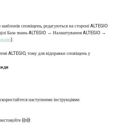
ом шаблонів сповіщень, редагуються на стороні ALTEGIO 
розділі База знань ALTEGIO → Налаштування ALTEGIO → 
рукцію
).
емі ALTEGIO, тому для відправки сповіщень у 
вжди
скористайтеся наступними інструкціями:
истовуйте {{n}}: