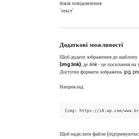
боків повідомлення:
`текст`
Додаткові можливості
Щоб додати зображення до шаблону с
{img:link}
, де 
link
 - це посилання на 
Доступні формати зображень: jpg, png,
Наприклад:
{img: https://i0.wp.com/www.br
Щоб надіслати файли (підтримуються б