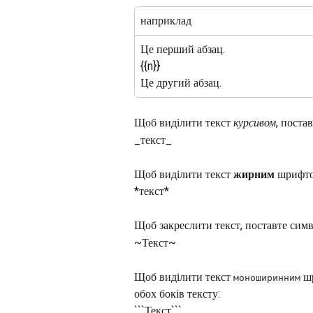
наприклад
Це перший абзац.
{{n}}
Це другий абзац.
Щоб виділити текст 
курсивом
, поста
_текст_
Щоб виділити текст 
жирним
 шрифто
*текст*
Щоб закреслити текст, поставте симво
~Текст~
Щоб виділити текст 
 ш
моноширинним
обох боків тексту:
```Текст```