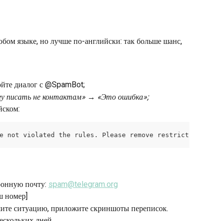
бом языке, но лучше по-английски: так больше шанс, 
ойте диалог с @SpamBot;
огу писать не контактам» → «Это ошибка»;
йском:
e not violated the rules. Please remove restrictions
онную почту: 
spam@telegram.org
ш номер] 
шите ситуацию, приложите скриншоты переписок. 
ескольких дней.