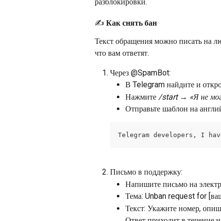
разблокировки. 
✍ Как снять бан
Текст обращения можно писать на лю
что вам ответят. 
Через @SpamBot:
В Telegram найдите и откр
Нажмите 
/start → «Я не м
Отправьте шаблон на англи
Telegram developers, I hav
Письмо в поддержку:
Напишите письмо на электр
Тема: Unban request for [ва
Текст: Укажите номер, опи
Ответ приходит в течение н