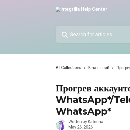
Skip to main content
Search for articles...
All Collections
База знаний
Прогре
Прогрев аккаунт
WhatsApp*/Tele
WhatsApp*
Written by
Katerina
May 26, 2026