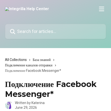
Skip to main content
Search for articles...
All Collections
База знаний
Подключение каналов отправки
Подключение Facebook Messenger*
Подключение Facebook
Messenger*
Written by
Katerina
June 29, 2026