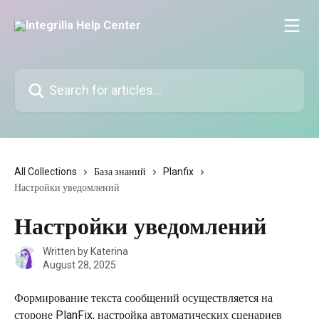
Skip to main content
Search for articles...
All Collections
База знаний
Planfix
Настройки уведомлений
Настройки уведомлений
Written by
Katerina
August 28, 2025
Формирование текста сообщений осуществляется на 
стороне PlanFix, настройка автоматических сценариев 