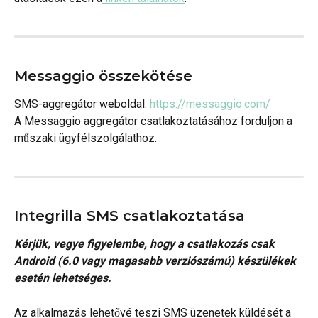
Messaggio összekötése
SMS-aggregátor weboldal: 
https://messaggio.com/
A Messaggio aggregátor csatlakoztatásához forduljon a 
műszaki ügyfélszolgálathoz.
Integrilla SMS csatlakoztatása
Kérjük, vegye figyelembe, hogy a csatlakozás csak 
Android (6.0 vagy magasabb verziószámú) készülékek 
esetén lehetséges. 
Az alkalmazás lehetővé teszi SMS üzenetek küldését a 