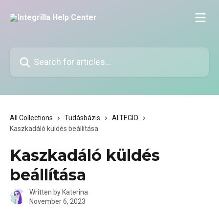
Skip to main content
Search for articles...
All Collections
Tudásbázis
ALTEGIO
Kaszkadáló küldés beállítása
Kaszkadáló küldés
beállítása
Written by
Katerina
November 6, 2023