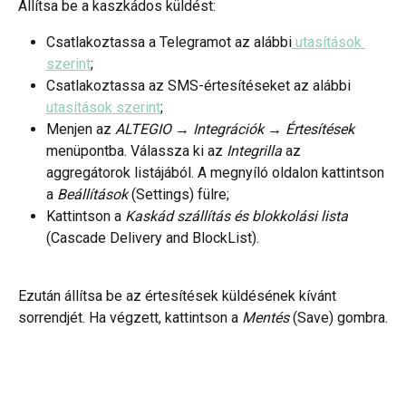
Állítsa be a kaszkádos küldést:
Csatlakoztassa a Telegramot az alábbi
 utasítások 
szerint
;
Csatlakoztassa az SMS-értesítéseket az alábbi 
utasítások szerint
;
Menjen az 
ALTEGIO → Integrációk → Értesítések
menüpontba. Válassza ki az 
Integrilla
 az 
aggregátorok listájából. A megnyíló oldalon kattintson 
a 
Beállítások
 (Settings) fülre;
Kattintson a 
Kaskád szállítás és blokkolási lista 
(Cascade Delivery and BlockList).
Ezután állítsa be az értesítések küldésének kívánt 
sorrendjét. Ha végzett, kattintson a 
Mentés
 (Save) gombra.