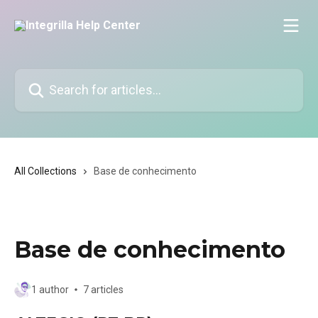
Skip to main content
Search for articles...
All Collections
Base de conhecimento
Base de conhecimento
1 author
7 articles